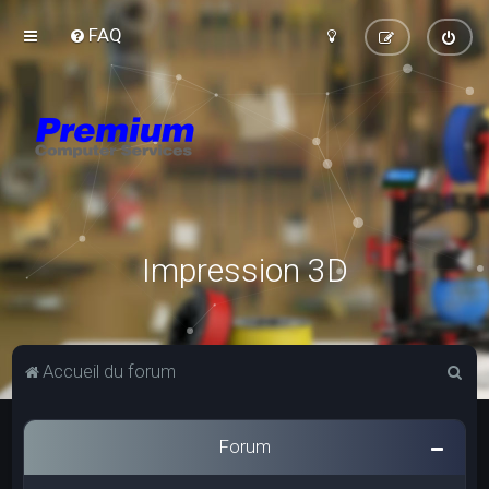
FAQ
Impression 3D
R
Accueil du forum
e
c
Forum
h