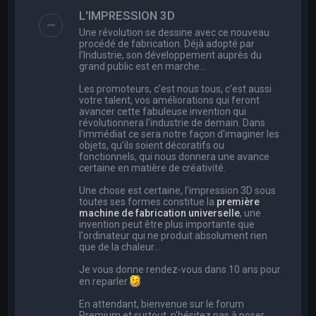
e
L'IMPRESSION 3D
r
Une révolution se dessine avec ce nouveau
c
procédé de fabrication. Déjà adopté par
l’Industrie, son développement auprès du
h
grand public est en marche…
e
Les promoteurs, c'est nous tous, c'est aussi
r
votre talent, vos améliorations qui feront
avancer cette fabuleuse invention qui
révolutionnera l'industrie de demain. Dans
l'immédiat ce sera notre façon d'imaginer les
objets, qu'ils soient décoratifs ou
fonctionnels, qui nous donnera une avance
certaine en matière de créativité.
Une chose est certaine, l'impression 3D sous
toutes ses formes constitue la
première
machine de fabrication universelle
, une
invention peut être plus importante que
l'ordinateur qui ne produit absolument rien
que de la chaleur...
Je vous donne rendez-vous dans 10 ans pour
en reparler
En attendant, bienvenue sur le forum
Premium et surtout, n'hésitez pas à poser