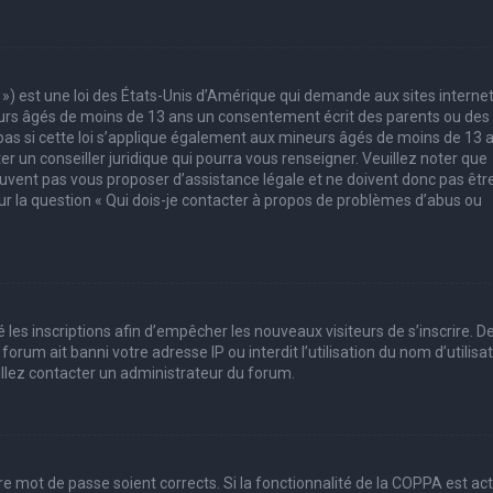
 ») est une loi des États-Unis d’Amérique qui demande aux sites interne
eurs âgés de moins de 13 ans un consentement écrit des parents ou des
pas si cette loi s’applique également aux mineurs âgés de moins de 13 
er un conseiller juridique qui pourra vous renseigner. Veuillez noter que
uvent pas vous proposer d’assistance légale et ne doivent donc pas êtr
sur la question « Qui dois-je contacter à propos de problèmes d’abus ou
 les inscriptions afin d’empêcher les nouveaux visiteurs de s’inscrire. D
rum ait banni votre adresse IP ou interdit l’utilisation du nom d’utilisa
uillez contacter un administrateur du forum.
tre mot de passe soient corrects. Si la fonctionnalité de la COPPA est ac