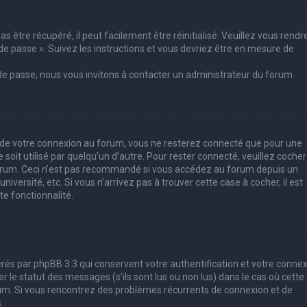
 être récupéré, il peut facilement être réinitialisé. Veuillez vous rendr
de passe ». Suivez les instructions et vous devriez être en mesure de
 de passe, nous vous invitons à contacter un administrateur du forum.
s de votre connexion au forum, vous ne resterez connecté que pour une
soit utilisé par quelqu’un d’autre. Pour rester connecté, veuillez cocher
forum. Ceci n’est pas recommandé si vous accédez au forum depuis un
iversité, etc. Si vous n’arrivez pas à trouver cette case à cocher, il est
e fonctionnalité.
rés par phpBB 3.3 qui conservent votre authentification et votre conne
le statut des messages (s’ils sont lus ou non lus) dans le cas où cette
rum. Si vous rencontrez des problèmes récurrents de connexion et de
.