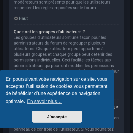
modérateurs sont présents pour que les utilisateurs
respectent les règles imposées sur le forum.
Haut
Que sont les groupes d’utilisateurs ?
Les groupes d’utilisateurs sont une façon pour les
administrateurs du forum de regrouper plusieurs
utilisateurs. Chaque utilisateur peut appartenir à
plusieurs groupes et chaque groupe peut détenir des
permissions individuelles. Ceci facilite les tâches aux
administrateurs qui pourront modifier les permissions
de plusieurs utilisateurs en une seule fois, ou encore leur
accorder des pouvoirs de modération, ou bien leur
En poursuivant votre navigation sur ce site, vous
donner accès à un forum privé.
acceptez l’utilisation de cookies vous permettant
Haut
de bénéficier d’une expérience de navigation
optimale.
En savoir plus…
Où sont les groupes d’utilisateurs et comment puis-je
en rejoindre un ?
J’accepte
Vous pouvez consulter tous les groupes d’utilisateurs en
cliquant sur le lien « Groupes d’utilisateurs » depuis le
panneau de contrôle de l’utilisateur. Si vous souhaitez