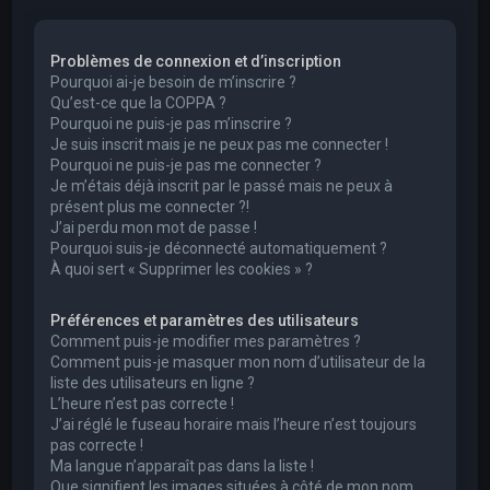
e
r
Problèmes de connexion et d’inscription
c
Pourquoi ai-je besoin de m’inscrire ?
h
Qu’est-ce que la COPPA ?
Pourquoi ne puis-je pas m’inscrire ?
e
Je suis inscrit mais je ne peux pas me connecter !
r
Pourquoi ne puis-je pas me connecter ?
Je m’étais déjà inscrit par le passé mais ne peux à
présent plus me connecter ?!
J’ai perdu mon mot de passe !
Pourquoi suis-je déconnecté automatiquement ?
À quoi sert « Supprimer les cookies » ?
Préférences et paramètres des utilisateurs
Comment puis-je modifier mes paramètres ?
Comment puis-je masquer mon nom d’utilisateur de la
liste des utilisateurs en ligne ?
L’heure n’est pas correcte !
J’ai réglé le fuseau horaire mais l’heure n’est toujours
pas correcte !
Ma langue n’apparaît pas dans la liste !
Que signifient les images situées à côté de mon nom