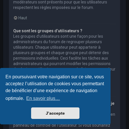
modérateurs sont présents pour que les utilisateurs
respectent les règles imposées sur le forum.
Haut
Que sont les groupes d’utilisateurs ?
Les groupes d’utilisateurs sont une façon pour les
administrateurs du forum de regrouper plusieurs
utilisateurs. Chaque utilisateur peut appartenir à
plusieurs groupes et chaque groupe peut détenir des
permissions individuelles. Ceci facilite les tâches aux
administrateurs qui pourront modifier les permissions
de plusieurs utilisateurs en une seule fois, ou encore leur
accorder des pouvoirs de modération, ou bien leur
En poursuivant votre navigation sur ce site, vous
donner accès à un forum privé.
acceptez l’utilisation de cookies vous permettant
Haut
de bénéficier d’une expérience de navigation
optimale.
En savoir plus…
Où sont les groupes d’utilisateurs et comment puis-je
en rejoindre un ?
J’accepte
Vous pouvez consulter tous les groupes d’utilisateurs en
cliquant sur le lien « Groupes d’utilisateurs » depuis le
panneau de contrôle de l’utilisateur. Si vous souhaitez