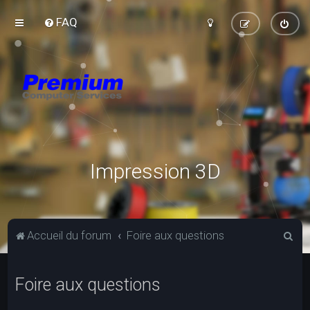
FAQ
Impression 3D
R
Accueil du forum
Foire aux questions
e
c
Foire aux questions
h