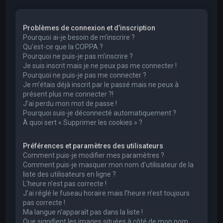
e
r
Problèmes de connexion et d’inscription
c
Pourquoi ai-je besoin de m’inscrire ?
h
Qu’est-ce que la COPPA ?
Pourquoi ne puis-je pas m’inscrire ?
e
Je suis inscrit mais je ne peux pas me connecter !
r
Pourquoi ne puis-je pas me connecter ?
Je m’étais déjà inscrit par le passé mais ne peux à
présent plus me connecter ?!
J’ai perdu mon mot de passe !
Pourquoi suis-je déconnecté automatiquement ?
À quoi sert « Supprimer les cookies » ?
Préférences et paramètres des utilisateurs
Comment puis-je modifier mes paramètres ?
Comment puis-je masquer mon nom d’utilisateur de la
liste des utilisateurs en ligne ?
L’heure n’est pas correcte !
J’ai réglé le fuseau horaire mais l’heure n’est toujours
pas correcte !
Ma langue n’apparaît pas dans la liste !
Que signifient les images situées à côté de mon nom