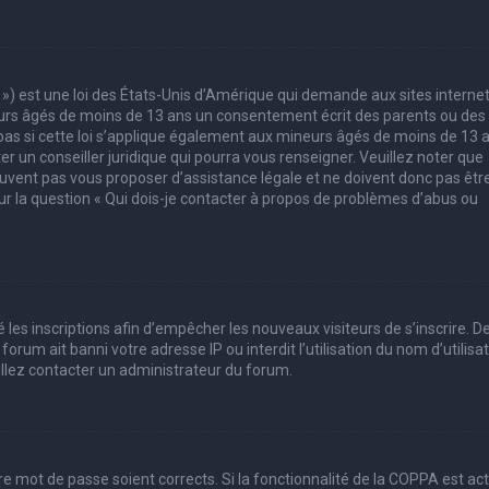
 ») est une loi des États-Unis d’Amérique qui demande aux sites interne
eurs âgés de moins de 13 ans un consentement écrit des parents ou des
pas si cette loi s’applique également aux mineurs âgés de moins de 13 
er un conseiller juridique qui pourra vous renseigner. Veuillez noter que
uvent pas vous proposer d’assistance légale et ne doivent donc pas êtr
sur la question « Qui dois-je contacter à propos de problèmes d’abus ou
 les inscriptions afin d’empêcher les nouveaux visiteurs de s’inscrire. D
rum ait banni votre adresse IP ou interdit l’utilisation du nom d’utilisa
uillez contacter un administrateur du forum.
tre mot de passe soient corrects. Si la fonctionnalité de la COPPA est ac