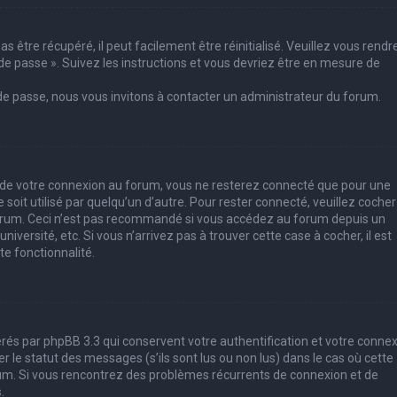
 être récupéré, il peut facilement être réinitialisé. Veuillez vous rendr
de passe ». Suivez les instructions et vous devriez être en mesure de
 de passe, nous vous invitons à contacter un administrateur du forum.
s de votre connexion au forum, vous ne resterez connecté que pour une
soit utilisé par quelqu’un d’autre. Pour rester connecté, veuillez cocher
forum. Ceci n’est pas recommandé si vous accédez au forum depuis un
iversité, etc. Si vous n’arrivez pas à trouver cette case à cocher, il est
e fonctionnalité.
rés par phpBB 3.3 qui conservent votre authentification et votre conne
le statut des messages (s’ils sont lus ou non lus) dans le cas où cette
rum. Si vous rencontrez des problèmes récurrents de connexion et de
.