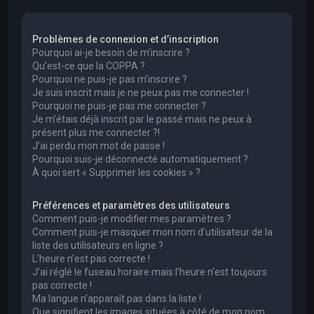
e
r
Problèmes de connexion et d’inscription
c
Pourquoi ai-je besoin de m’inscrire ?
h
Qu’est-ce que la COPPA ?
Pourquoi ne puis-je pas m’inscrire ?
e
Je suis inscrit mais je ne peux pas me connecter !
r
Pourquoi ne puis-je pas me connecter ?
Je m’étais déjà inscrit par le passé mais ne peux à
présent plus me connecter ?!
J’ai perdu mon mot de passe !
Pourquoi suis-je déconnecté automatiquement ?
À quoi sert « Supprimer les cookies » ?
Préférences et paramètres des utilisateurs
Comment puis-je modifier mes paramètres ?
Comment puis-je masquer mon nom d’utilisateur de la
liste des utilisateurs en ligne ?
L’heure n’est pas correcte !
J’ai réglé le fuseau horaire mais l’heure n’est toujours
pas correcte !
Ma langue n’apparaît pas dans la liste !
Que signifient les images situées à côté de mon nom