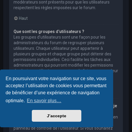
modérateurs sont présents pour que les utilisateurs
respectent les règles imposées sur le forum.
Haut
Que sont les groupes d’utilisateurs ?
Les groupes d’utilisateurs sont une façon pour les
administrateurs du forum de regrouper plusieurs
utilisateurs. Chaque utilisateur peut appartenir à
plusieurs groupes et chaque groupe peut détenir des
permissions individuelles. Ceci facilite les tâches aux
administrateurs qui pourront modifier les permissions
de plusieurs utilisateurs en une seule fois, ou encore leur
accorder des pouvoirs de modération, ou bien leur
En poursuivant votre navigation sur ce site, vous
donner accès à un forum privé.
acceptez l’utilisation de cookies vous permettant
Haut
de bénéficier d’une expérience de navigation
optimale.
En savoir plus…
Où sont les groupes d’utilisateurs et comment puis-je
en rejoindre un ?
J’accepte
Vous pouvez consulter tous les groupes d’utilisateurs en
cliquant sur le lien « Groupes d’utilisateurs » depuis le
panneau de contrôle de l’utilisateur. Si vous souhaitez