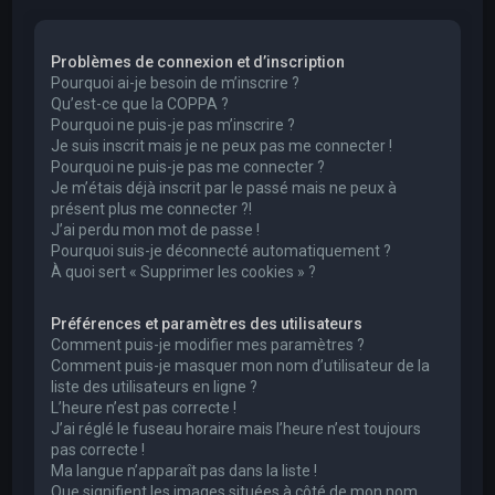
e
r
Problèmes de connexion et d’inscription
c
Pourquoi ai-je besoin de m’inscrire ?
h
Qu’est-ce que la COPPA ?
Pourquoi ne puis-je pas m’inscrire ?
e
Je suis inscrit mais je ne peux pas me connecter !
r
Pourquoi ne puis-je pas me connecter ?
Je m’étais déjà inscrit par le passé mais ne peux à
présent plus me connecter ?!
J’ai perdu mon mot de passe !
Pourquoi suis-je déconnecté automatiquement ?
À quoi sert « Supprimer les cookies » ?
Préférences et paramètres des utilisateurs
Comment puis-je modifier mes paramètres ?
Comment puis-je masquer mon nom d’utilisateur de la
liste des utilisateurs en ligne ?
L’heure n’est pas correcte !
J’ai réglé le fuseau horaire mais l’heure n’est toujours
pas correcte !
Ma langue n’apparaît pas dans la liste !
Que signifient les images situées à côté de mon nom