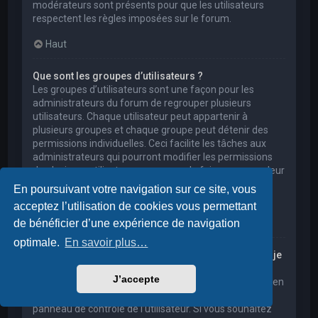
modérateurs sont présents pour que les utilisateurs
respectent les règles imposées sur le forum.
Haut
Que sont les groupes d’utilisateurs ?
Les groupes d’utilisateurs sont une façon pour les
administrateurs du forum de regrouper plusieurs
utilisateurs. Chaque utilisateur peut appartenir à
plusieurs groupes et chaque groupe peut détenir des
permissions individuelles. Ceci facilite les tâches aux
administrateurs qui pourront modifier les permissions
de plusieurs utilisateurs en une seule fois, ou encore leur
accorder des pouvoirs de modération, ou bien leur
En poursuivant votre navigation sur ce site, vous
donner accès à un forum privé.
acceptez l’utilisation de cookies vous permettant
Haut
de bénéficier d’une expérience de navigation
optimale.
En savoir plus…
Où sont les groupes d’utilisateurs et comment puis-je
en rejoindre un ?
J’accepte
Vous pouvez consulter tous les groupes d’utilisateurs en
cliquant sur le lien « Groupes d’utilisateurs » depuis le
panneau de contrôle de l’utilisateur. Si vous souhaitez