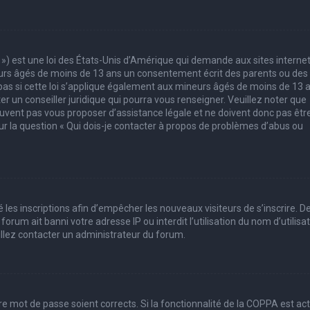
 ») est une loi des États-Unis d’Amérique qui demande aux sites interne
eurs âgés de moins de 13 ans un consentement écrit des parents ou des
pas si cette loi s’applique également aux mineurs âgés de moins de 13 
er un conseiller juridique qui pourra vous renseigner. Veuillez noter que
uvent pas vous proposer d’assistance légale et ne doivent donc pas êtr
sur la question « Qui dois-je contacter à propos de problèmes d’abus ou
 les inscriptions afin d’empêcher les nouveaux visiteurs de s’inscrire. D
rum ait banni votre adresse IP ou interdit l’utilisation du nom d’utilisa
uillez contacter un administrateur du forum.
tre mot de passe soient corrects. Si la fonctionnalité de la COPPA est ac