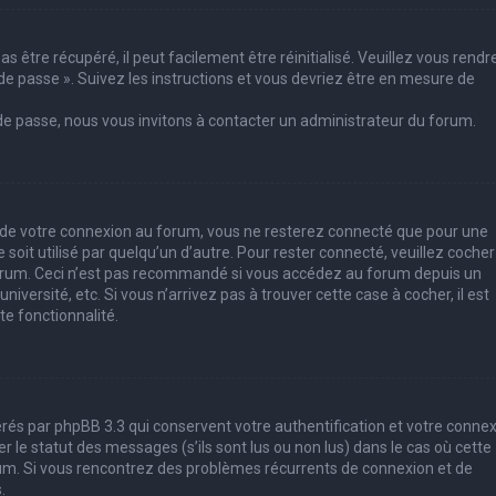
 être récupéré, il peut facilement être réinitialisé. Veuillez vous rendr
de passe ». Suivez les instructions et vous devriez être en mesure de
 de passe, nous vous invitons à contacter un administrateur du forum.
s de votre connexion au forum, vous ne resterez connecté que pour une
soit utilisé par quelqu’un d’autre. Pour rester connecté, veuillez cocher
forum. Ceci n’est pas recommandé si vous accédez au forum depuis un
iversité, etc. Si vous n’arrivez pas à trouver cette case à cocher, il est
e fonctionnalité.
rés par phpBB 3.3 qui conservent votre authentification et votre conne
le statut des messages (s’ils sont lus ou non lus) dans le cas où cette
rum. Si vous rencontrez des problèmes récurrents de connexion et de
.