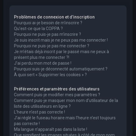
e
r
Problèmes de connexion et d’inscription
c
Pourquoi ai-je besoin de m’inscrire ?
h
Qu’est-ce que la COPPA ?
Pourquoi ne puis-je pas m’inscrire ?
e
Je suis inscrit mais je ne peux pas me connecter !
r
Pourquoi ne puis-je pas me connecter ?
Je m’étais déjà inscrit par le passé mais ne peux à
présent plus me connecter ?!
J’ai perdu mon mot de passe !
Pourquoi suis-je déconnecté automatiquement ?
À quoi sert « Supprimer les cookies » ?
Préférences et paramètres des utilisateurs
Comment puis-je modifier mes paramètres ?
Comment puis-je masquer mon nom d’utilisateur de la
liste des utilisateurs en ligne ?
L’heure n’est pas correcte !
J’ai réglé le fuseau horaire mais l’heure n’est toujours
pas correcte !
Ma langue n’apparaît pas dans la liste !
Que signifient les images situées à côté de mon nom