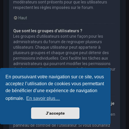
modérateurs sont présents pour que les utilisateurs
respectent les règles imposées sur le forum.
Haut
Que sont les groupes d’utilisateurs ?
Les groupes d’utilisateurs sont une façon pour les
administrateurs du forum de regrouper plusieurs
utilisateurs. Chaque utilisateur peut appartenir à
plusieurs groupes et chaque groupe peut détenir des
permissions individuelles. Ceci facilite les tâches aux
administrateurs qui pourront modifier les permissions
de plusieurs utilisateurs en une seule fois, ou encore leur
accorder des pouvoirs de modération, ou bien leur
En poursuivant votre navigation sur ce site, vous
donner accès à un forum privé.
acceptez l’utilisation de cookies vous permettant
Haut
de bénéficier d’une expérience de navigation
optimale.
En savoir plus…
Où sont les groupes d’utilisateurs et comment puis-je
en rejoindre un ?
J’accepte
Vous pouvez consulter tous les groupes d’utilisateurs en
cliquant sur le lien « Groupes d’utilisateurs » depuis le
panneau de contrôle de l’utilisateur. Si vous souhaitez