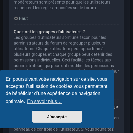
modérateurs sont présents pour que les utilisateurs
respectent les règles imposées sur le forum.
Haut
Que sont les groupes d’utilisateurs ?
Les groupes d’utilisateurs sont une façon pour les
administrateurs du forum de regrouper plusieurs
utilisateurs. Chaque utilisateur peut appartenir à
plusieurs groupes et chaque groupe peut détenir des
permissions individuelles. Ceci facilite les tâches aux
administrateurs qui pourront modifier les permissions
de plusieurs utilisateurs en une seule fois, ou encore leur
accorder des pouvoirs de modération, ou bien leur
En poursuivant votre navigation sur ce site, vous
donner accès à un forum privé.
acceptez l’utilisation de cookies vous permettant
Haut
de bénéficier d’une expérience de navigation
optimale.
En savoir plus…
Où sont les groupes d’utilisateurs et comment puis-je
en rejoindre un ?
J’accepte
Vous pouvez consulter tous les groupes d’utilisateurs en
cliquant sur le lien « Groupes d’utilisateurs » depuis le
panneau de contrôle de l’utilisateur. Si vous souhaitez