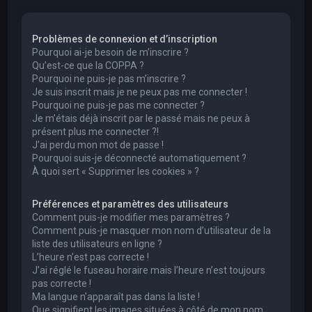
e
r
Problèmes de connexion et d’inscription
c
Pourquoi ai-je besoin de m’inscrire ?
h
Qu’est-ce que la COPPA ?
Pourquoi ne puis-je pas m’inscrire ?
e
Je suis inscrit mais je ne peux pas me connecter !
r
Pourquoi ne puis-je pas me connecter ?
Je m’étais déjà inscrit par le passé mais ne peux à
présent plus me connecter ?!
J’ai perdu mon mot de passe !
Pourquoi suis-je déconnecté automatiquement ?
À quoi sert « Supprimer les cookies » ?
Préférences et paramètres des utilisateurs
Comment puis-je modifier mes paramètres ?
Comment puis-je masquer mon nom d’utilisateur de la
liste des utilisateurs en ligne ?
L’heure n’est pas correcte !
J’ai réglé le fuseau horaire mais l’heure n’est toujours
pas correcte !
Ma langue n’apparaît pas dans la liste !
Que signifient les images situées à côté de mon nom