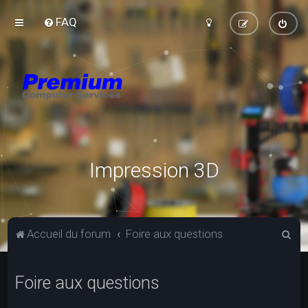
FAQ
Impression 3D
R
Accueil du forum
Foire aux questions
e
c
Foire aux questions
h