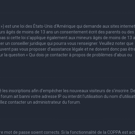
 ») est une loi des États-Unis d’Amérique qui demande aux sites interne
eurs âgés de moins de 13 ans un consentement écrit des parents ou des
pas si cette loi s’applique également aux mineurs âgés de moins de 13 
er un conseiller juridique qui pourra vous renseigner. Veuillez noter que
uvent pas vous proposer d’assistance légale et ne doivent donc pas êtr
sur la question « Qui dois-je contacter à propos de problèmes d’abus ou
 les inscriptions afin d’empêcher les nouveaux visiteurs de s’inscrire. D
rum ait banni votre adresse IP ou interdit l’utilisation du nom d’utilisa
uillez contacter un administrateur du forum.
tre mot de passe soient corrects. Si la fonctionnalité de la COPPA est ac