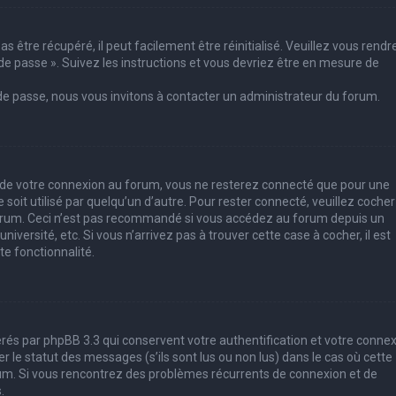
 être récupéré, il peut facilement être réinitialisé. Veuillez vous rendr
de passe ». Suivez les instructions et vous devriez être en mesure de
 de passe, nous vous invitons à contacter un administrateur du forum.
s de votre connexion au forum, vous ne resterez connecté que pour une
soit utilisé par quelqu’un d’autre. Pour rester connecté, veuillez cocher
forum. Ceci n’est pas recommandé si vous accédez au forum depuis un
iversité, etc. Si vous n’arrivez pas à trouver cette case à cocher, il est
e fonctionnalité.
rés par phpBB 3.3 qui conservent votre authentification et votre conne
le statut des messages (s’ils sont lus ou non lus) dans le cas où cette
rum. Si vous rencontrez des problèmes récurrents de connexion et de
.