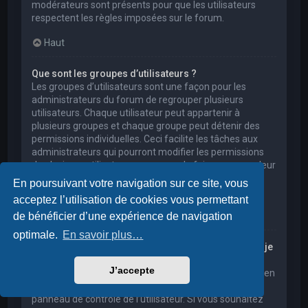
modérateurs sont présents pour que les utilisateurs
respectent les règles imposées sur le forum.
Haut
Que sont les groupes d’utilisateurs ?
Les groupes d’utilisateurs sont une façon pour les
administrateurs du forum de regrouper plusieurs
utilisateurs. Chaque utilisateur peut appartenir à
plusieurs groupes et chaque groupe peut détenir des
permissions individuelles. Ceci facilite les tâches aux
administrateurs qui pourront modifier les permissions
de plusieurs utilisateurs en une seule fois, ou encore leur
accorder des pouvoirs de modération, ou bien leur
En poursuivant votre navigation sur ce site, vous
donner accès à un forum privé.
acceptez l’utilisation de cookies vous permettant
Haut
de bénéficier d’une expérience de navigation
optimale.
En savoir plus…
Où sont les groupes d’utilisateurs et comment puis-je
en rejoindre un ?
J’accepte
Vous pouvez consulter tous les groupes d’utilisateurs en
cliquant sur le lien « Groupes d’utilisateurs » depuis le
panneau de contrôle de l’utilisateur. Si vous souhaitez