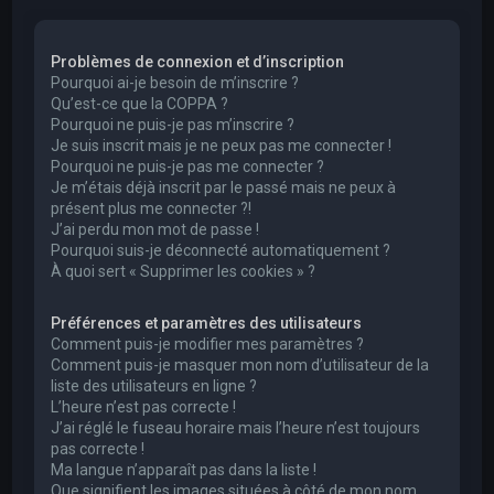
e
r
Problèmes de connexion et d’inscription
c
Pourquoi ai-je besoin de m’inscrire ?
h
Qu’est-ce que la COPPA ?
Pourquoi ne puis-je pas m’inscrire ?
e
Je suis inscrit mais je ne peux pas me connecter !
r
Pourquoi ne puis-je pas me connecter ?
Je m’étais déjà inscrit par le passé mais ne peux à
présent plus me connecter ?!
J’ai perdu mon mot de passe !
Pourquoi suis-je déconnecté automatiquement ?
À quoi sert « Supprimer les cookies » ?
Préférences et paramètres des utilisateurs
Comment puis-je modifier mes paramètres ?
Comment puis-je masquer mon nom d’utilisateur de la
liste des utilisateurs en ligne ?
L’heure n’est pas correcte !
J’ai réglé le fuseau horaire mais l’heure n’est toujours
pas correcte !
Ma langue n’apparaît pas dans la liste !
Que signifient les images situées à côté de mon nom