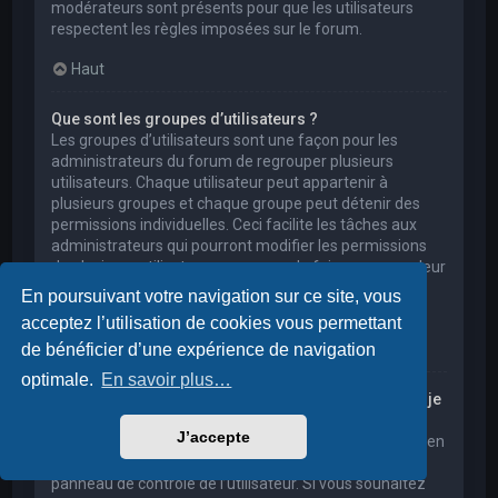
modérateurs sont présents pour que les utilisateurs
respectent les règles imposées sur le forum.
Haut
Que sont les groupes d’utilisateurs ?
Les groupes d’utilisateurs sont une façon pour les
administrateurs du forum de regrouper plusieurs
utilisateurs. Chaque utilisateur peut appartenir à
plusieurs groupes et chaque groupe peut détenir des
permissions individuelles. Ceci facilite les tâches aux
administrateurs qui pourront modifier les permissions
de plusieurs utilisateurs en une seule fois, ou encore leur
accorder des pouvoirs de modération, ou bien leur
En poursuivant votre navigation sur ce site, vous
donner accès à un forum privé.
acceptez l’utilisation de cookies vous permettant
Haut
de bénéficier d’une expérience de navigation
optimale.
En savoir plus…
Où sont les groupes d’utilisateurs et comment puis-je
en rejoindre un ?
J’accepte
Vous pouvez consulter tous les groupes d’utilisateurs en
cliquant sur le lien « Groupes d’utilisateurs » depuis le
panneau de contrôle de l’utilisateur. Si vous souhaitez