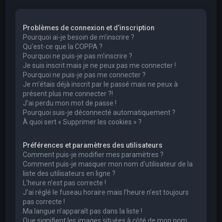
e
r
Problèmes de connexion et d’inscription
c
Pourquoi ai-je besoin de m’inscrire ?
h
Qu’est-ce que la COPPA ?
Pourquoi ne puis-je pas m’inscrire ?
e
Je suis inscrit mais je ne peux pas me connecter !
r
Pourquoi ne puis-je pas me connecter ?
Je m’étais déjà inscrit par le passé mais ne peux à
présent plus me connecter ?!
J’ai perdu mon mot de passe !
Pourquoi suis-je déconnecté automatiquement ?
À quoi sert « Supprimer les cookies » ?
Préférences et paramètres des utilisateurs
Comment puis-je modifier mes paramètres ?
Comment puis-je masquer mon nom d’utilisateur de la
liste des utilisateurs en ligne ?
L’heure n’est pas correcte !
J’ai réglé le fuseau horaire mais l’heure n’est toujours
pas correcte !
Ma langue n’apparaît pas dans la liste !
Que signifient les images situées à côté de mon nom