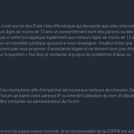
 ») est une loi des États-Unis d’Amérique qui demande aux sites interne
eurs âgés de moins de 13 ans un consentement écrit des parents ou des
pas si cette loi s’applique également aux mineurs âgés de moins de 13 
er un conseiller juridique qui pourra vous renseigner. Veuillez noter que
uvent pas vous proposer d’assistance légale et ne doivent donc pas êtr
sur la question « Qui dois-je contacter à propos de problèmes d’abus ou
 les inscriptions afin d’empêcher les nouveaux visiteurs de s’inscrire. D
rum ait banni votre adresse IP ou interdit l’utilisation du nom d’utilisa
uillez contacter un administrateur du forum.
tre mot de passe soient corrects. Si la fonctionnalité de la COPPA est ac