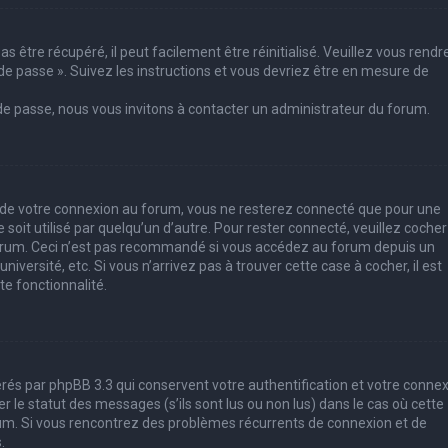
 être récupéré, il peut facilement être réinitialisé. Veuillez vous rendr
de passe ». Suivez les instructions et vous devriez être en mesure de
 de passe, nous vous invitons à contacter un administrateur du forum.
s de votre connexion au forum, vous ne resterez connecté que pour une
soit utilisé par quelqu’un d’autre. Pour rester connecté, veuillez cocher
forum. Ceci n’est pas recommandé si vous accédez au forum depuis un
iversité, etc. Si vous n’arrivez pas à trouver cette case à cocher, il est
e fonctionnalité.
rés par phpBB 3.3 qui conservent votre authentification et votre conne
le statut des messages (s’ils sont lus ou non lus) dans le cas où cette
rum. Si vous rencontrez des problèmes récurrents de connexion et de
.