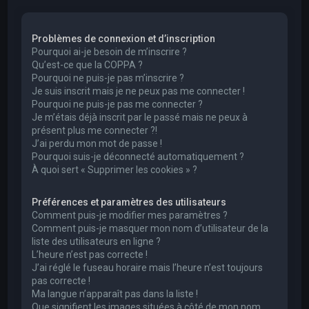
e
r
Problèmes de connexion et d’inscription
c
Pourquoi ai-je besoin de m’inscrire ?
h
Qu’est-ce que la COPPA ?
Pourquoi ne puis-je pas m’inscrire ?
e
Je suis inscrit mais je ne peux pas me connecter !
r
Pourquoi ne puis-je pas me connecter ?
Je m’étais déjà inscrit par le passé mais ne peux à
présent plus me connecter ?!
J’ai perdu mon mot de passe !
Pourquoi suis-je déconnecté automatiquement ?
À quoi sert « Supprimer les cookies » ?
Préférences et paramètres des utilisateurs
Comment puis-je modifier mes paramètres ?
Comment puis-je masquer mon nom d’utilisateur de la
liste des utilisateurs en ligne ?
L’heure n’est pas correcte !
J’ai réglé le fuseau horaire mais l’heure n’est toujours
pas correcte !
Ma langue n’apparaît pas dans la liste !
Que signifient les images situées à côté de mon nom