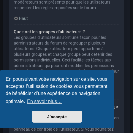
modérateurs sont présents pour que les utilisateurs
respectent les règles imposées sur le forum.
Haut
Que sont les groupes d’utilisateurs ?
Les groupes d’utilisateurs sont une façon pour les
administrateurs du forum de regrouper plusieurs
utilisateurs. Chaque utilisateur peut appartenir à
plusieurs groupes et chaque groupe peut détenir des
permissions individuelles. Ceci facilite les tâches aux
administrateurs qui pourront modifier les permissions
de plusieurs utilisateurs en une seule fois, ou encore leur
accorder des pouvoirs de modération, ou bien leur
En poursuivant votre navigation sur ce site, vous
donner accès à un forum privé.
acceptez l’utilisation de cookies vous permettant
Haut
de bénéficier d’une expérience de navigation
optimale.
En savoir plus…
Où sont les groupes d’utilisateurs et comment puis-je
en rejoindre un ?
J’accepte
Vous pouvez consulter tous les groupes d’utilisateurs en
cliquant sur le lien « Groupes d’utilisateurs » depuis le
panneau de contrôle de l’utilisateur. Si vous souhaitez