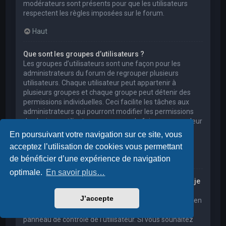
modérateurs sont présents pour que les utilisateurs
respectent les règles imposées sur le forum.
Haut
Que sont les groupes d’utilisateurs ?
Les groupes d’utilisateurs sont une façon pour les
administrateurs du forum de regrouper plusieurs
utilisateurs. Chaque utilisateur peut appartenir à
plusieurs groupes et chaque groupe peut détenir des
permissions individuelles. Ceci facilite les tâches aux
administrateurs qui pourront modifier les permissions
de plusieurs utilisateurs en une seule fois, ou encore leur
accorder des pouvoirs de modération, ou bien leur
En poursuivant votre navigation sur ce site, vous
donner accès à un forum privé.
acceptez l’utilisation de cookies vous permettant
Haut
de bénéficier d’une expérience de navigation
optimale.
En savoir plus…
Où sont les groupes d’utilisateurs et comment puis-je
en rejoindre un ?
J’accepte
Vous pouvez consulter tous les groupes d’utilisateurs en
cliquant sur le lien « Groupes d’utilisateurs » depuis le
panneau de contrôle de l’utilisateur. Si vous souhaitez