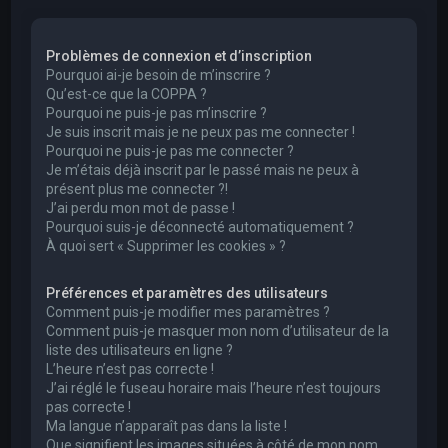
e
r
Problèmes de connexion et d’inscription
c
Pourquoi ai-je besoin de m’inscrire ?
h
Qu’est-ce que la COPPA ?
Pourquoi ne puis-je pas m’inscrire ?
e
Je suis inscrit mais je ne peux pas me connecter !
r
Pourquoi ne puis-je pas me connecter ?
Je m’étais déjà inscrit par le passé mais ne peux à
présent plus me connecter ?!
J’ai perdu mon mot de passe !
Pourquoi suis-je déconnecté automatiquement ?
À quoi sert « Supprimer les cookies » ?
Préférences et paramètres des utilisateurs
Comment puis-je modifier mes paramètres ?
Comment puis-je masquer mon nom d’utilisateur de la
liste des utilisateurs en ligne ?
L’heure n’est pas correcte !
J’ai réglé le fuseau horaire mais l’heure n’est toujours
pas correcte !
Ma langue n’apparaît pas dans la liste !
Que signifient les images situées à côté de mon nom