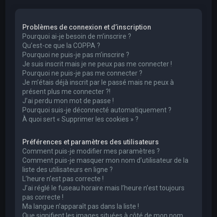
e
r
Problèmes de connexion et d’inscription
c
Pourquoi ai-je besoin de m’inscrire ?
h
Qu’est-ce que la COPPA ?
Pourquoi ne puis-je pas m’inscrire ?
e
Je suis inscrit mais je ne peux pas me connecter !
r
Pourquoi ne puis-je pas me connecter ?
Je m’étais déjà inscrit par le passé mais ne peux à
présent plus me connecter ?!
J’ai perdu mon mot de passe !
Pourquoi suis-je déconnecté automatiquement ?
À quoi sert « Supprimer les cookies » ?
Préférences et paramètres des utilisateurs
Comment puis-je modifier mes paramètres ?
Comment puis-je masquer mon nom d’utilisateur de la
liste des utilisateurs en ligne ?
L’heure n’est pas correcte !
J’ai réglé le fuseau horaire mais l’heure n’est toujours
pas correcte !
Ma langue n’apparaît pas dans la liste !
Que signifient les images situées à côté de mon nom