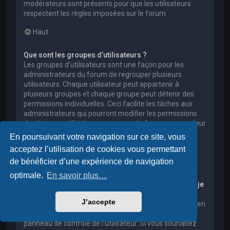
modérateurs sont présents pour que les utilisateurs
respectent les règles imposées sur le forum.
Haut
Que sont les groupes d’utilisateurs ?
Les groupes d’utilisateurs sont une façon pour les
administrateurs du forum de regrouper plusieurs
utilisateurs. Chaque utilisateur peut appartenir à
plusieurs groupes et chaque groupe peut détenir des
permissions individuelles. Ceci facilite les tâches aux
administrateurs qui pourront modifier les permissions
de plusieurs utilisateurs en une seule fois, ou encore leur
accorder des pouvoirs de modération, ou bien leur
En poursuivant votre navigation sur ce site, vous
donner accès à un forum privé.
acceptez l’utilisation de cookies vous permettant
Haut
de bénéficier d’une expérience de navigation
optimale.
En savoir plus…
Où sont les groupes d’utilisateurs et comment puis-je
en rejoindre un ?
J’accepte
Vous pouvez consulter tous les groupes d’utilisateurs en
cliquant sur le lien « Groupes d’utilisateurs » depuis le
panneau de contrôle de l’utilisateur. Si vous souhaitez