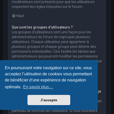
modérateurs sont présents pour que les utilisateurs
respectent les règles imposées sur le forum.
Haut
Que sont les groupes d’utilisateurs ?
Les groupes d’utilisateurs sont une façon pour les
administrateurs du forum de regrouper plusieurs
utilisateurs. Chaque utilisateur peut appartenir à
plusieurs groupes et chaque groupe peut détenir des
permissions individuelles. Ceci facilite les tâches aux
administrateurs qui pourront modifier les permissions
de plusieurs utilisateurs en une seule fois, ou encore leur
accorder des pouvoirs de modération, ou bien leur
En poursuivant votre navigation sur ce site, vous
donner accès à un forum privé.
acceptez l’utilisation de cookies vous permettant
Haut
de bénéficier d’une expérience de navigation
optimale.
En savoir plus…
Où sont les groupes d’utilisateurs et comment puis-je
en rejoindre un ?
J’accepte
Vous pouvez consulter tous les groupes d’utilisateurs en
cliquant sur le lien « Groupes d’utilisateurs » depuis le
panneau de contrôle de l’utilisateur. Si vous souhaitez