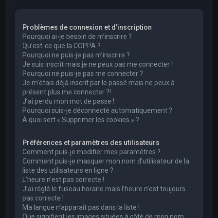
e
r
Problèmes de connexion et d’inscription
c
Pourquoi ai-je besoin de m’inscrire ?
h
Qu’est-ce que la COPPA ?
Pourquoi ne puis-je pas m’inscrire ?
e
Je suis inscrit mais je ne peux pas me connecter !
r
Pourquoi ne puis-je pas me connecter ?
Je m’étais déjà inscrit par le passé mais ne peux à
présent plus me connecter ?!
J’ai perdu mon mot de passe !
Pourquoi suis-je déconnecté automatiquement ?
À quoi sert « Supprimer les cookies » ?
Préférences et paramètres des utilisateurs
Comment puis-je modifier mes paramètres ?
Comment puis-je masquer mon nom d’utilisateur de la
liste des utilisateurs en ligne ?
L’heure n’est pas correcte !
J’ai réglé le fuseau horaire mais l’heure n’est toujours
pas correcte !
Ma langue n’apparaît pas dans la liste !
Que signifient les images situées à côté de mon nom