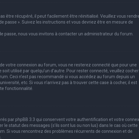
 être récupéré, il peut facilement être réinitialisé. Veuillez vous rendr
de passe ». Suivez les instructions et vous devriez être en mesure de
 de passe, nous vous invitons à contacter un administrateur du forum.
s de votre connexion au forum, vous ne resterez connecté que pour une
soit utilisé par quelqu’un d’autre. Pour rester connecté, veuillez cocher
forum. Ceci n’est pas recommandé si vous accédez au forum depuis un
iversité, etc. Si vous n’arrivez pas à trouver cette case à cocher, il est
e fonctionnalité.
rés par phpBB 3.3 qui conservent votre authentification et votre conne
le statut des messages (s’ils sont lus ou non lus) dans le cas où cette
rum. Si vous rencontrez des problèmes récurrents de connexion et de
.