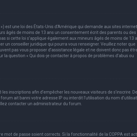
 ») est une loi des États-Unis d’Amérique qui demande aux sites interne
eurs âgés de moins de 13 ans un consentement écrit des parents ou des
pas si cette loi s’applique également aux mineurs âgés de moins de 13 
er un conseiller juridique qui pourra vous renseigner. Veuillez noter que
uvent pas vous proposer d’assistance légale et ne doivent donc pas êtr
sur la question « Qui dois-je contacter à propos de problèmes d’abus ou
 les inscriptions afin d’empêcher les nouveaux visiteurs de s’inscrire. D
rum ait banni votre adresse IP ou interdit l’utilisation du nom d’utilisa
uillez contacter un administrateur du forum.
tre mot de passe soient corrects. Si la fonctionnalité de la COPPA est ac