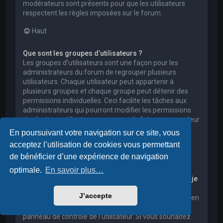
modérateurs sont présents pour que les utilisateurs
respectent les règles imposées sur le forum.
Haut
Que sont les groupes d’utilisateurs ?
Les groupes d’utilisateurs sont une façon pour les
administrateurs du forum de regrouper plusieurs
utilisateurs. Chaque utilisateur peut appartenir à
plusieurs groupes et chaque groupe peut détenir des
permissions individuelles. Ceci facilite les tâches aux
administrateurs qui pourront modifier les permissions
de plusieurs utilisateurs en une seule fois, ou encore leur
accorder des pouvoirs de modération, ou bien leur
En poursuivant votre navigation sur ce site, vous
donner accès à un forum privé.
acceptez l’utilisation de cookies vous permettant
Haut
de bénéficier d’une expérience de navigation
optimale.
En savoir plus…
Où sont les groupes d’utilisateurs et comment puis-je
en rejoindre un ?
J’accepte
Vous pouvez consulter tous les groupes d’utilisateurs en
cliquant sur le lien « Groupes d’utilisateurs » depuis le
panneau de contrôle de l’utilisateur. Si vous souhaitez