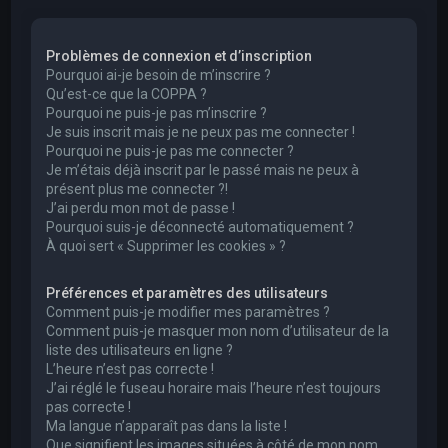
e
r
Problèmes de connexion et d’inscription
c
Pourquoi ai-je besoin de m’inscrire ?
h
Qu’est-ce que la COPPA ?
Pourquoi ne puis-je pas m’inscrire ?
e
Je suis inscrit mais je ne peux pas me connecter !
r
Pourquoi ne puis-je pas me connecter ?
Je m’étais déjà inscrit par le passé mais ne peux à
présent plus me connecter ?!
J’ai perdu mon mot de passe !
Pourquoi suis-je déconnecté automatiquement ?
À quoi sert « Supprimer les cookies » ?
Préférences et paramètres des utilisateurs
Comment puis-je modifier mes paramètres ?
Comment puis-je masquer mon nom d’utilisateur de la
liste des utilisateurs en ligne ?
L’heure n’est pas correcte !
J’ai réglé le fuseau horaire mais l’heure n’est toujours
pas correcte !
Ma langue n’apparaît pas dans la liste !
Que signifient les images situées à côté de mon nom