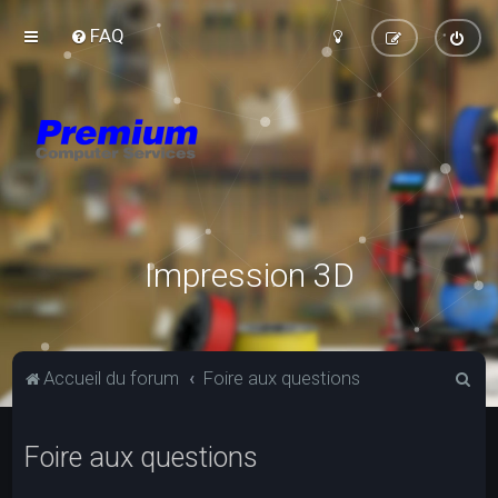
FAQ
Impression 3D
R
Accueil du forum
Foire aux questions
e
c
Foire aux questions
h