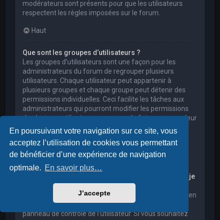
modérateurs sont présents pour que les utilisateurs
respectent les règles imposées sur le forum.
Haut
Que sont les groupes d’utilisateurs ?
Les groupes d’utilisateurs sont une façon pour les
administrateurs du forum de regrouper plusieurs
utilisateurs. Chaque utilisateur peut appartenir à
plusieurs groupes et chaque groupe peut détenir des
permissions individuelles. Ceci facilite les tâches aux
administrateurs qui pourront modifier les permissions
de plusieurs utilisateurs en une seule fois, ou encore leur
accorder des pouvoirs de modération, ou bien leur
En poursuivant votre navigation sur ce site, vous
donner accès à un forum privé.
acceptez l’utilisation de cookies vous permettant
Haut
de bénéficier d’une expérience de navigation
optimale.
En savoir plus…
Où sont les groupes d’utilisateurs et comment puis-je
en rejoindre un ?
J’accepte
Vous pouvez consulter tous les groupes d’utilisateurs en
cliquant sur le lien « Groupes d’utilisateurs » depuis le
panneau de contrôle de l’utilisateur. Si vous souhaitez