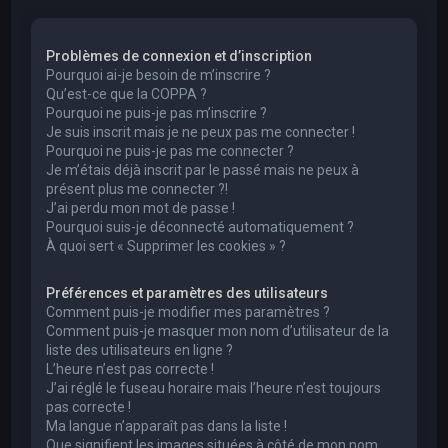
e
r
Problèmes de connexion et d’inscription
c
Pourquoi ai-je besoin de m’inscrire ?
h
Qu’est-ce que la COPPA ?
Pourquoi ne puis-je pas m’inscrire ?
e
Je suis inscrit mais je ne peux pas me connecter !
r
Pourquoi ne puis-je pas me connecter ?
Je m’étais déjà inscrit par le passé mais ne peux à
présent plus me connecter ?!
J’ai perdu mon mot de passe !
Pourquoi suis-je déconnecté automatiquement ?
À quoi sert « Supprimer les cookies » ?
Préférences et paramètres des utilisateurs
Comment puis-je modifier mes paramètres ?
Comment puis-je masquer mon nom d’utilisateur de la
liste des utilisateurs en ligne ?
L’heure n’est pas correcte !
J’ai réglé le fuseau horaire mais l’heure n’est toujours
pas correcte !
Ma langue n’apparaît pas dans la liste !
Que signifient les images situées à côté de mon nom