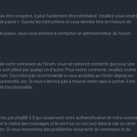
 être récupéré, il peut facilement être réinitialisé. Veuillez vous rendr
de passe ». Suivez les instructions et vous devriez être en mesure de
 de passe, nous vous invitons à contacter un administrateur du forum.
s de votre connexion au forum, vous ne resterez connecté que pour une
soit utilisé par quelqu’un d’autre. Pour rester connecté, veuillez cocher
forum. Ceci n’est pas recommandé si vous accédez au forum depuis un
iversité, etc. Si vous n’arrivez pas à trouver cette case à cocher, il est
e fonctionnalité.
rés par phpBB 3.3 qui conservent votre authentification et votre conne
le statut des messages (s’ils sont lus ou non lus) dans le cas où cette
rum. Si vous rencontrez des problèmes récurrents de connexion et de
.