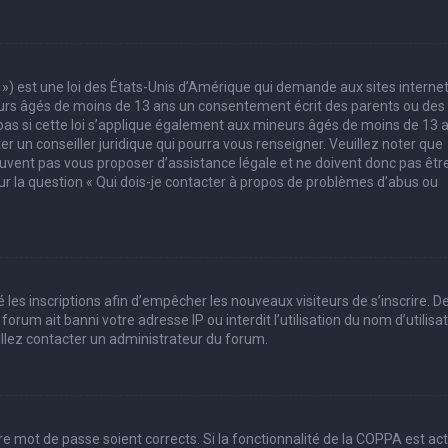
 ») est une loi des États-Unis d’Amérique qui demande aux sites interne
eurs âgés de moins de 13 ans un consentement écrit des parents ou des
pas si cette loi s’applique également aux mineurs âgés de moins de 13 
er un conseiller juridique qui pourra vous renseigner. Veuillez noter que
uvent pas vous proposer d’assistance légale et ne doivent donc pas êtr
sur la question « Qui dois-je contacter à propos de problèmes d’abus ou
 les inscriptions afin d’empêcher les nouveaux visiteurs de s’inscrire. D
rum ait banni votre adresse IP ou interdit l’utilisation du nom d’utilisa
uillez contacter un administrateur du forum.
tre mot de passe soient corrects. Si la fonctionnalité de la COPPA est ac