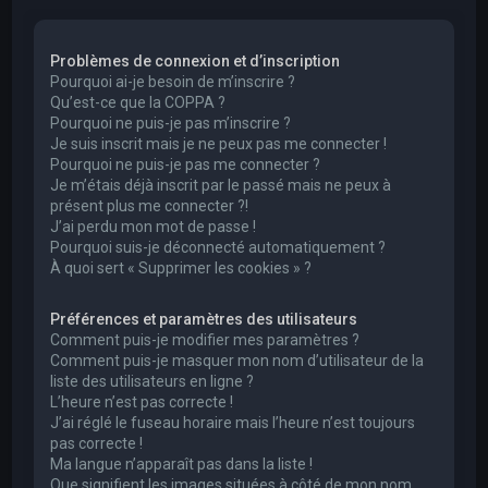
e
r
Problèmes de connexion et d’inscription
c
Pourquoi ai-je besoin de m’inscrire ?
h
Qu’est-ce que la COPPA ?
Pourquoi ne puis-je pas m’inscrire ?
e
Je suis inscrit mais je ne peux pas me connecter !
r
Pourquoi ne puis-je pas me connecter ?
Je m’étais déjà inscrit par le passé mais ne peux à
présent plus me connecter ?!
J’ai perdu mon mot de passe !
Pourquoi suis-je déconnecté automatiquement ?
À quoi sert « Supprimer les cookies » ?
Préférences et paramètres des utilisateurs
Comment puis-je modifier mes paramètres ?
Comment puis-je masquer mon nom d’utilisateur de la
liste des utilisateurs en ligne ?
L’heure n’est pas correcte !
J’ai réglé le fuseau horaire mais l’heure n’est toujours
pas correcte !
Ma langue n’apparaît pas dans la liste !
Que signifient les images situées à côté de mon nom