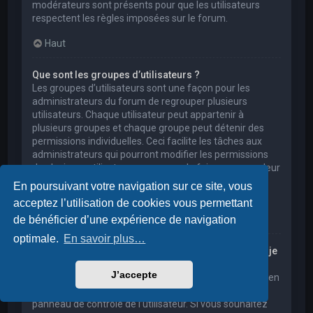
modérateurs sont présents pour que les utilisateurs
respectent les règles imposées sur le forum.
Haut
Que sont les groupes d’utilisateurs ?
Les groupes d’utilisateurs sont une façon pour les
administrateurs du forum de regrouper plusieurs
utilisateurs. Chaque utilisateur peut appartenir à
plusieurs groupes et chaque groupe peut détenir des
permissions individuelles. Ceci facilite les tâches aux
administrateurs qui pourront modifier les permissions
de plusieurs utilisateurs en une seule fois, ou encore leur
accorder des pouvoirs de modération, ou bien leur
En poursuivant votre navigation sur ce site, vous
donner accès à un forum privé.
acceptez l’utilisation de cookies vous permettant
Haut
de bénéficier d’une expérience de navigation
optimale.
En savoir plus…
Où sont les groupes d’utilisateurs et comment puis-je
en rejoindre un ?
J’accepte
Vous pouvez consulter tous les groupes d’utilisateurs en
cliquant sur le lien « Groupes d’utilisateurs » depuis le
panneau de contrôle de l’utilisateur. Si vous souhaitez