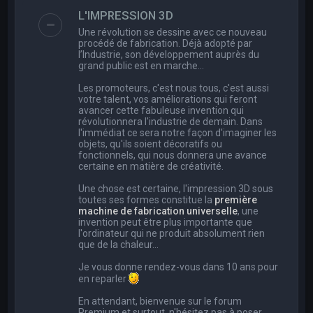
e
L'IMPRESSION 3D
r
Une révolution se dessine avec ce nouveau
c
procédé de fabrication. Déjà adopté par
l’Industrie, son développement auprès du
h
grand public est en marche…
e
Les promoteurs, c'est nous tous, c'est aussi
r
votre talent, vos améliorations qui feront
avancer cette fabuleuse invention qui
révolutionnera l'industrie de demain. Dans
l'immédiat ce sera notre façon d'imaginer les
objets, qu'ils soient décoratifs ou
fonctionnels, qui nous donnera une avance
certaine en matière de créativité.
Une chose est certaine, l'impression 3D sous
toutes ses formes constitue la
première
machine de fabrication universelle
, une
invention peut être plus importante que
l'ordinateur qui ne produit absolument rien
que de la chaleur...
Je vous donne rendez-vous dans 10 ans pour
en reparler
En attendant, bienvenue sur le forum
Premium et surtout, n'hésitez pas à poser