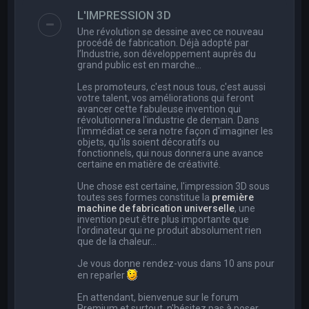
e
L'IMPRESSION 3D
r
Une révolution se dessine avec ce nouveau
c
procédé de fabrication. Déjà adopté par
l’Industrie, son développement auprès du
h
grand public est en marche…
e
Les promoteurs, c'est nous tous, c'est aussi
r
votre talent, vos améliorations qui feront
avancer cette fabuleuse invention qui
révolutionnera l'industrie de demain. Dans
l'immédiat ce sera notre façon d'imaginer les
objets, qu'ils soient décoratifs ou
fonctionnels, qui nous donnera une avance
certaine en matière de créativité.
Une chose est certaine, l'impression 3D sous
toutes ses formes constitue la
première
machine de fabrication universelle
, une
invention peut être plus importante que
l'ordinateur qui ne produit absolument rien
que de la chaleur...
Je vous donne rendez-vous dans 10 ans pour
en reparler
En attendant, bienvenue sur le forum
Premium et surtout, n'hésitez pas à poser