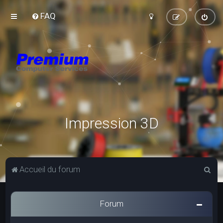
FAQ
Impression 3D
R
Accueil du forum
e
c
Forum
h