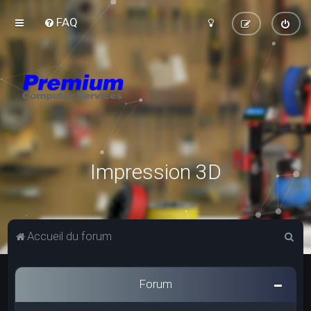
FAQ
Impression 3D
R
Accueil du forum
e
c
Forum
h