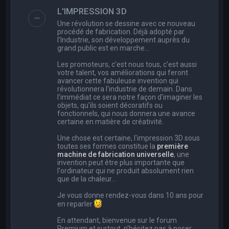
e
L'IMPRESSION 3D
r
Une révolution se dessine avec ce nouveau
c
procédé de fabrication. Déjà adopté par
l’Industrie, son développement auprès du
h
grand public est en marche…
e
Les promoteurs, c'est nous tous, c'est aussi
r
votre talent, vos améliorations qui feront
avancer cette fabuleuse invention qui
révolutionnera l'industrie de demain. Dans
l'immédiat ce sera notre façon d'imaginer les
objets, qu'ils soient décoratifs ou
fonctionnels, qui nous donnera une avance
certaine en matière de créativité.
Une chose est certaine, l'impression 3D sous
toutes ses formes constitue la
première
machine de fabrication universelle
, une
invention peut être plus importante que
l'ordinateur qui ne produit absolument rien
que de la chaleur...
Je vous donne rendez-vous dans 10 ans pour
en reparler
En attendant, bienvenue sur le forum
Premium et surtout, n'hésitez pas à poser