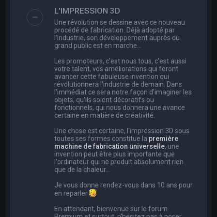
e
L'IMPRESSION 3D
r
Une révolution se dessine avec ce nouveau
c
procédé de fabrication. Déjà adopté par
l’Industrie, son développement auprès du
h
grand public est en marche…
e
Les promoteurs, c'est nous tous, c'est aussi
r
votre talent, vos améliorations qui feront
avancer cette fabuleuse invention qui
révolutionnera l'industrie de demain. Dans
l'immédiat ce sera notre façon d'imaginer les
objets, qu'ils soient décoratifs ou
fonctionnels, qui nous donnera une avance
certaine en matière de créativité.
Une chose est certaine, l'impression 3D sous
toutes ses formes constitue la
première
machine de fabrication universelle
, une
invention peut être plus importante que
l'ordinateur qui ne produit absolument rien
que de la chaleur...
Je vous donne rendez-vous dans 10 ans pour
en reparler
En attendant, bienvenue sur le forum
Premium et surtout, n'hésitez pas à poser