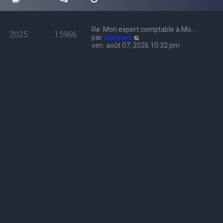
Re: Mon expert comptable à Mo…
2025
15966
C
par
Jacques
o
ven. août 07, 2026 10:32 pm
n
s
u
l
t
e
r
l
e
d
e
r
n
i
e
r
m
e
s
s
a
g