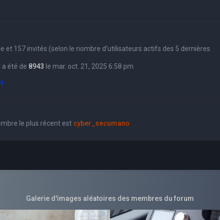
sible et 157 invités (selon le nombre d’utilisateurs actifs des 5 dernières
 a été de
8943
le mar. oct. 21, 2025 6:58 pm
ff
bre le plus récent est
cyber_secumano
Galerie d'images aléatoires des membres du forum