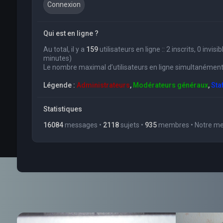
Qui est en ligne ?
Au total, il y a
159
utilisateurs en ligne :: 2 inscrits, 0 invi
minutes)
Le nombre maximal d’utilisateurs en ligne simultanément
Légende :
Administrateurs
,
Modérateurs généraux
,
Sta
Statistiques
16084
messages •
2118
sujets •
935
membres • Notre mem