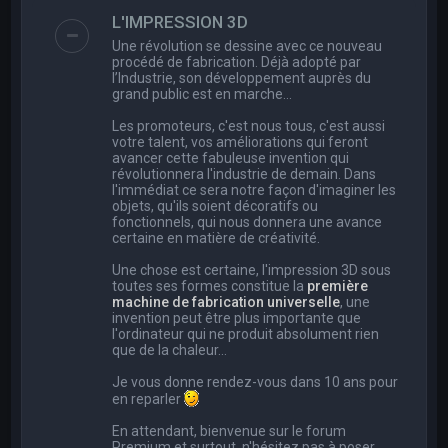
e
L'IMPRESSION 3D
r
Une révolution se dessine avec ce nouveau
c
procédé de fabrication. Déjà adopté par
l’Industrie, son développement auprès du
h
grand public est en marche…
e
Les promoteurs, c'est nous tous, c'est aussi
r
votre talent, vos améliorations qui feront
avancer cette fabuleuse invention qui
révolutionnera l'industrie de demain. Dans
l'immédiat ce sera notre façon d'imaginer les
objets, qu'ils soient décoratifs ou
fonctionnels, qui nous donnera une avance
certaine en matière de créativité.
Une chose est certaine, l'impression 3D sous
toutes ses formes constitue la
première
machine de fabrication universelle
, une
invention peut être plus importante que
l'ordinateur qui ne produit absolument rien
que de la chaleur...
Je vous donne rendez-vous dans 10 ans pour
en reparler
En attendant, bienvenue sur le forum
Premium et surtout, n'hésitez pas à poser