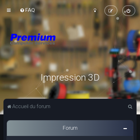
FAQ
Impression 3D
R
Accueil du forum
e
c
Forum
h