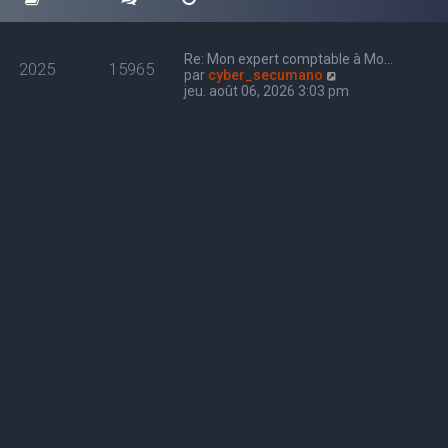
Re: Mon expert comptable à Mo…
2025
15965
C
par
cyber_secumano
o
jeu. août 06, 2026 3:03 pm
n
s
u
l
t
e
r
l
e
d
e
r
n
i
e
r
m
e
s
s
a
g