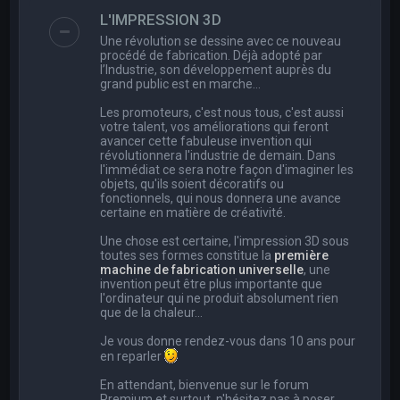
e
L'IMPRESSION 3D
r
Une révolution se dessine avec ce nouveau
c
procédé de fabrication. Déjà adopté par
l’Industrie, son développement auprès du
h
grand public est en marche…
e
Les promoteurs, c'est nous tous, c'est aussi
r
votre talent, vos améliorations qui feront
avancer cette fabuleuse invention qui
révolutionnera l'industrie de demain. Dans
l'immédiat ce sera notre façon d'imaginer les
objets, qu'ils soient décoratifs ou
fonctionnels, qui nous donnera une avance
certaine en matière de créativité.
Une chose est certaine, l'impression 3D sous
toutes ses formes constitue la
première
machine de fabrication universelle
, une
invention peut être plus importante que
l'ordinateur qui ne produit absolument rien
que de la chaleur...
Je vous donne rendez-vous dans 10 ans pour
en reparler
En attendant, bienvenue sur le forum
Premium et surtout, n'hésitez pas à poser