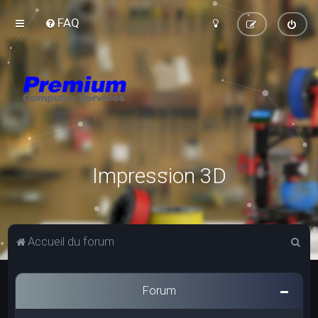
FAQ
Impression 3D
R
Accueil du forum
e
c
Forum
h