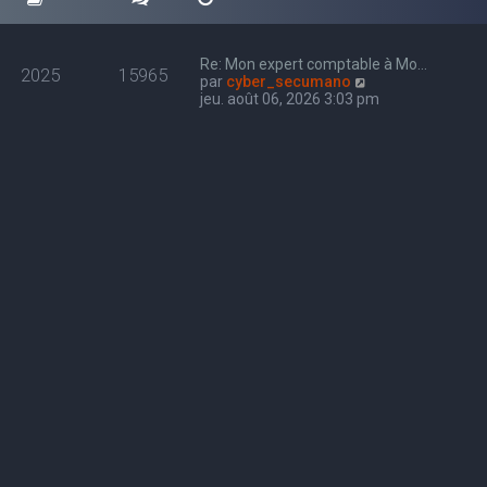
Re: Mon expert comptable à Mo…
2025
15965
C
par
cyber_secumano
o
jeu. août 06, 2026 3:03 pm
n
s
u
l
t
e
r
l
e
d
e
r
n
i
e
r
m
e
s
s
a
g