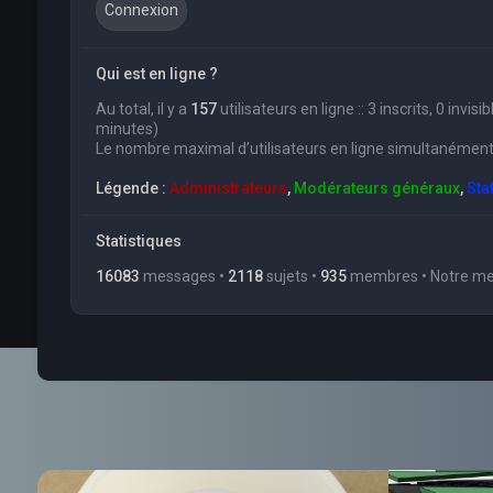
Qui est en ligne ?
Au total, il y a
157
utilisateurs en ligne :: 3 inscrits, 0 invi
minutes)
Le nombre maximal d’utilisateurs en ligne simultanément
Légende :
Administrateurs
,
Modérateurs généraux
,
Sta
Statistiques
16083
messages •
2118
sujets •
935
membres • Notre mem