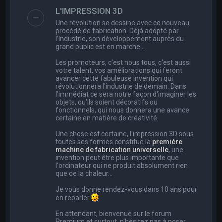
e
L'IMPRESSION 3D
r
Une révolution se dessine avec ce nouveau
c
procédé de fabrication. Déjà adopté par
l’Industrie, son développement auprès du
h
grand public est en marche…
e
Les promoteurs, c'est nous tous, c'est aussi
r
votre talent, vos améliorations qui feront
avancer cette fabuleuse invention qui
révolutionnera l'industrie de demain. Dans
l'immédiat ce sera notre façon d'imaginer les
objets, qu'ils soient décoratifs ou
fonctionnels, qui nous donnera une avance
certaine en matière de créativité.
Une chose est certaine, l'impression 3D sous
toutes ses formes constitue la
première
machine de fabrication universelle
, une
invention peut être plus importante que
l'ordinateur qui ne produit absolument rien
que de la chaleur...
Je vous donne rendez-vous dans 10 ans pour
en reparler
En attendant, bienvenue sur le forum
Premium et surtout, n'hésitez pas à poser