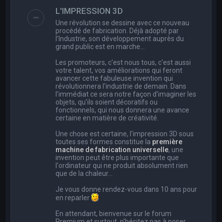
e
L'IMPRESSION 3D
r
Une révolution se dessine avec ce nouveau
c
procédé de fabrication. Déjà adopté par
l’Industrie, son développement auprès du
h
grand public est en marche…
e
Les promoteurs, c'est nous tous, c'est aussi
r
votre talent, vos améliorations qui feront
avancer cette fabuleuse invention qui
révolutionnera l'industrie de demain. Dans
l'immédiat ce sera notre façon d'imaginer les
objets, qu'ils soient décoratifs ou
fonctionnels, qui nous donnera une avance
certaine en matière de créativité.
Une chose est certaine, l'impression 3D sous
toutes ses formes constitue la
première
machine de fabrication universelle
, une
invention peut être plus importante que
l'ordinateur qui ne produit absolument rien
que de la chaleur...
Je vous donne rendez-vous dans 10 ans pour
en reparler
En attendant, bienvenue sur le forum
Premium et surtout, n'hésitez pas à poser