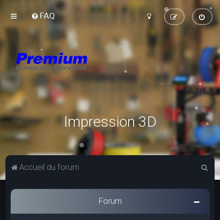
FAQ
Impression 3D
R
Accueil du forum
e
c
Forum
h