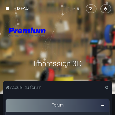
FAQ
Impression 3D
R
Accueil du forum
e
c
Forum
h