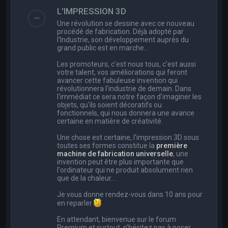
e
L'IMPRESSION 3D
r
Une révolution se dessine avec ce nouveau
c
procédé de fabrication. Déjà adopté par
l’Industrie, son développement auprès du
h
grand public est en marche…
e
Les promoteurs, c'est nous tous, c'est aussi
r
votre talent, vos améliorations qui feront
avancer cette fabuleuse invention qui
révolutionnera l'industrie de demain. Dans
l'immédiat ce sera notre façon d'imaginer les
objets, qu'ils soient décoratifs ou
fonctionnels, qui nous donnera une avance
certaine en matière de créativité.
Une chose est certaine, l'impression 3D sous
toutes ses formes constitue la
première
machine de fabrication universelle
, une
invention peut être plus importante que
l'ordinateur qui ne produit absolument rien
que de la chaleur...
Je vous donne rendez-vous dans 10 ans pour
en reparler
En attendant, bienvenue sur le forum
Premium et surtout, n'hésitez pas à poser