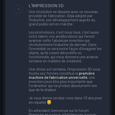
e
L'IMPRESSION 3D
r
Une révolution se dessine avec ce nouveau
c
procédé de fabrication. Déjà adopté par
l’Industrie, son développement auprès du
h
grand public est en marche…
e
Les promoteurs, c'est nous tous, c'est aussi
r
votre talent, vos améliorations qui feront
avancer cette fabuleuse invention qui
révolutionnera l'industrie de demain. Dans
l'immédiat ce sera notre façon d'imaginer les
objets, qu'ils soient décoratifs ou
fonctionnels, qui nous donnera une avance
certaine en matière de créativité.
Une chose est certaine, l'impression 3D sous
toutes ses formes constitue la
première
machine de fabrication universelle
, une
invention peut être plus importante que
l'ordinateur qui ne produit absolument rien
que de la chaleur...
Je vous donne rendez-vous dans 10 ans pour
en reparler
En attendant, bienvenue sur le forum
Premium et surtout, n'hésitez pas à poser