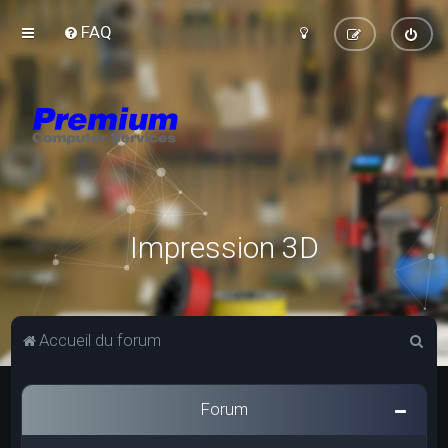
FAQ
Impression 3D
R
Accueil du forum
e
c
Forum
h