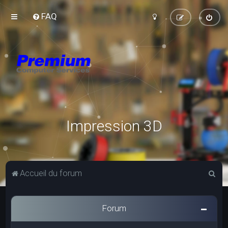
FAQ
Impression 3D
R
Accueil du forum
e
c
Forum
h