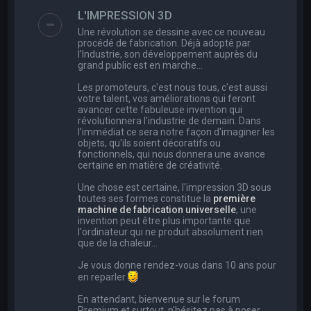
e
L'IMPRESSION 3D
r
Une révolution se dessine avec ce nouveau
c
procédé de fabrication. Déjà adopté par
l’Industrie, son développement auprès du
h
grand public est en marche…
e
Les promoteurs, c'est nous tous, c'est aussi
r
votre talent, vos améliorations qui feront
avancer cette fabuleuse invention qui
révolutionnera l'industrie de demain. Dans
l'immédiat ce sera notre façon d'imaginer les
objets, qu'ils soient décoratifs ou
fonctionnels, qui nous donnera une avance
certaine en matière de créativité.
Une chose est certaine, l'impression 3D sous
toutes ses formes constitue la
première
machine de fabrication universelle
, une
invention peut être plus importante que
l'ordinateur qui ne produit absolument rien
que de la chaleur...
Je vous donne rendez-vous dans 10 ans pour
en reparler
En attendant, bienvenue sur le forum
Premium et surtout, n'hésitez pas à poser