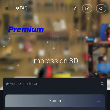
FAQ
Impression 3D
R
Accueil du forum
e
c
Forum
h