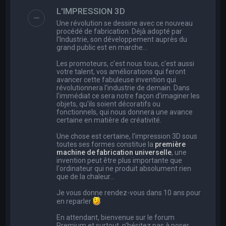
e
L'IMPRESSION 3D
r
Une révolution se dessine avec ce nouveau
c
procédé de fabrication. Déjà adopté par
l’Industrie, son développement auprès du
h
grand public est en marche…
e
Les promoteurs, c'est nous tous, c'est aussi
r
votre talent, vos améliorations qui feront
avancer cette fabuleuse invention qui
révolutionnera l'industrie de demain. Dans
l'immédiat ce sera notre façon d'imaginer les
objets, qu'ils soient décoratifs ou
fonctionnels, qui nous donnera une avance
certaine en matière de créativité.
Une chose est certaine, l'impression 3D sous
toutes ses formes constitue la
première
machine de fabrication universelle
, une
invention peut être plus importante que
l'ordinateur qui ne produit absolument rien
que de la chaleur...
Je vous donne rendez-vous dans 10 ans pour
en reparler
En attendant, bienvenue sur le forum
Premium et surtout, n'hésitez pas à poser