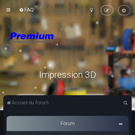
FAQ
Impression 3D
R
Accueil du forum
e
c
Forum
h