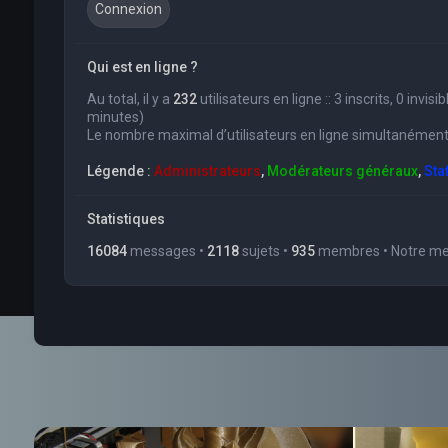
Qui est en ligne ?
Au total, il y a
232
utilisateurs en ligne :: 3 inscrits, 0 invi
minutes)
Le nombre maximal d’utilisateurs en ligne simultanément
Légende :
Administrateurs
,
Modérateurs généraux
,
Sta
Statistiques
16084
messages •
2118
sujets •
935
membres • Notre mem