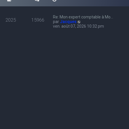
Re: Mon expert comptable à Mo…
2025
15966
C
par
Jacques
o
ven. août 07, 2026 10:32 pm
n
s
u
l
t
e
r
l
e
d
e
r
n
i
e
r
m
e
s
s
a
g