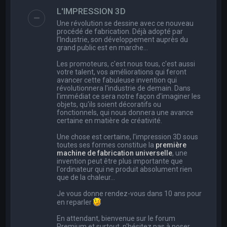
e
L'IMPRESSION 3D
r
Une révolution se dessine avec ce nouveau
c
procédé de fabrication. Déjà adopté par
l’Industrie, son développement auprès du
h
grand public est en marche…
e
Les promoteurs, c'est nous tous, c'est aussi
r
votre talent, vos améliorations qui feront
avancer cette fabuleuse invention qui
révolutionnera l'industrie de demain. Dans
l'immédiat ce sera notre façon d'imaginer les
objets, qu'ils soient décoratifs ou
fonctionnels, qui nous donnera une avance
certaine en matière de créativité.
Une chose est certaine, l'impression 3D sous
toutes ses formes constitue la
première
machine de fabrication universelle
, une
invention peut être plus importante que
l'ordinateur qui ne produit absolument rien
que de la chaleur...
Je vous donne rendez-vous dans 10 ans pour
en reparler
En attendant, bienvenue sur le forum
Premium et surtout, n'hésitez pas à poser