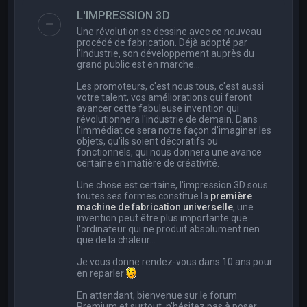
e
L'IMPRESSION 3D
r
Une révolution se dessine avec ce nouveau
c
procédé de fabrication. Déjà adopté par
l’Industrie, son développement auprès du
h
grand public est en marche…
e
Les promoteurs, c'est nous tous, c'est aussi
r
votre talent, vos améliorations qui feront
avancer cette fabuleuse invention qui
révolutionnera l'industrie de demain. Dans
l'immédiat ce sera notre façon d'imaginer les
objets, qu'ils soient décoratifs ou
fonctionnels, qui nous donnera une avance
certaine en matière de créativité.
Une chose est certaine, l'impression 3D sous
toutes ses formes constitue la
première
machine de fabrication universelle
, une
invention peut être plus importante que
l'ordinateur qui ne produit absolument rien
que de la chaleur...
Je vous donne rendez-vous dans 10 ans pour
en reparler
En attendant, bienvenue sur le forum
Premium et surtout, n'hésitez pas à poser