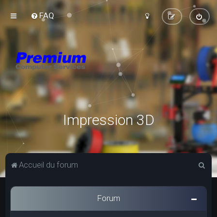
FAQ
Impression 3D
R
Accueil du forum
e
c
Forum
h