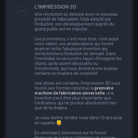
e
L'IMPRESSION 3D
r
Une révolution se dessine avec ce nouveau
c
procédé de fabrication. Déjà adopté par
l’Industrie, son développement auprès du
h
grand public est en marche…
e
Les promoteurs, c'est nous tous, c'est aussi
r
votre talent, vos améliorations qui feront
avancer cette fabuleuse invention qui
révolutionnera l'industrie de demain. Dans
l'immédiat ce sera notre façon d'imaginer les
objets, qu'ils soient décoratifs ou
fonctionnels, qui nous donnera une avance
certaine en matière de créativité.
Une chose est certaine, l'impression 3D sous
toutes ses formes constitue la
première
machine de fabrication universelle
, une
invention peut être plus importante que
l'ordinateur qui ne produit absolument rien
que de la chaleur...
Je vous donne rendez-vous dans 10 ans pour
en reparler
En attendant, bienvenue sur le forum
Premium et surtout, n'hésitez pas à poser