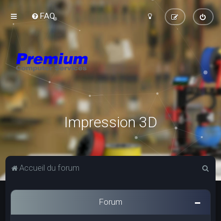
FAQ
Impression 3D
R
Accueil du forum
e
c
Forum
h