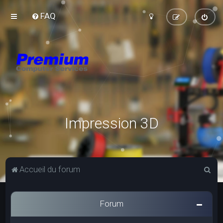
FAQ
Impression 3D
R
Accueil du forum
e
c
Forum
h