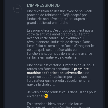
e
L'IMPRESSION 3D
r
Une révolution se dessine avec ce nouveau
c
procédé de fabrication. Déjà adopté par
l’Industrie, son développement auprès du
h
grand public est en marche…
e
Les promoteurs, c'est nous tous, c'est aussi
r
votre talent, vos améliorations qui feront
avancer cette fabuleuse invention qui
révolutionnera l'industrie de demain. Dans
l'immédiat ce sera notre façon d'imaginer les
objets, qu'ils soient décoratifs ou
fonctionnels, qui nous donnera une avance
certaine en matière de créativité.
Une chose est certaine, l'impression 3D sous
toutes ses formes constitue la
première
machine de fabrication universelle
, une
invention peut être plus importante que
l'ordinateur qui ne produit absolument rien
que de la chaleur...
Je vous donne rendez-vous dans 10 ans pour
en reparler
En attendant, bienvenue sur le forum
Premium et surtout, n'hésitez pas à poser