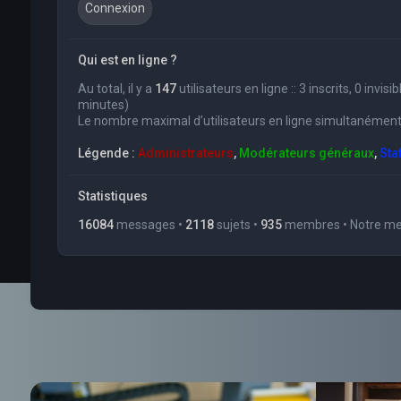
Qui est en ligne ?
Au total, il y a
147
utilisateurs en ligne :: 3 inscrits, 0 invi
minutes)
Le nombre maximal d’utilisateurs en ligne simultanément
Légende :
Administrateurs
,
Modérateurs généraux
,
Sta
Statistiques
16084
messages •
2118
sujets •
935
membres • Notre mem