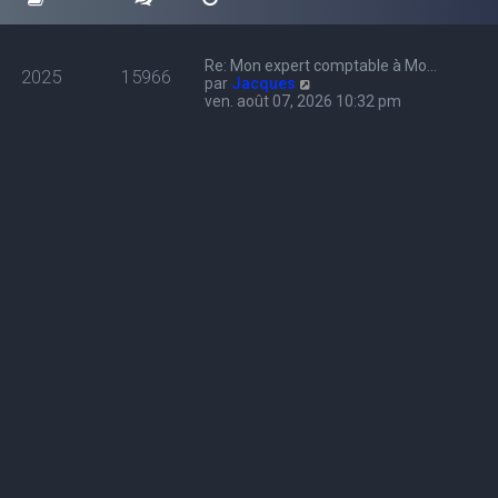
Re: Mon expert comptable à Mo…
2025
15966
C
par
Jacques
o
ven. août 07, 2026 10:32 pm
n
s
u
l
t
e
r
l
e
d
e
r
n
i
e
r
m
e
s
s
a
g