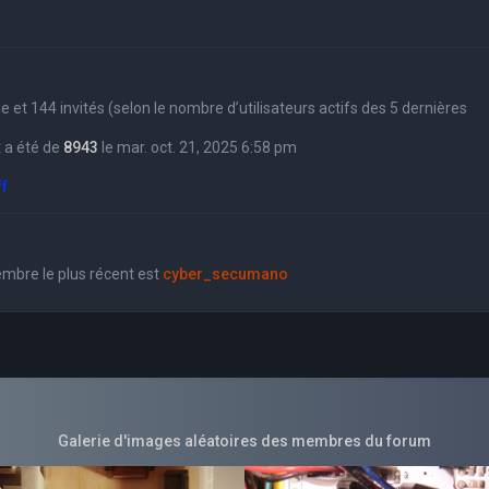
sible et 144 invités (selon le nombre d’utilisateurs actifs des 5 dernières
 a été de
8943
le mar. oct. 21, 2025 6:58 pm
ff
bre le plus récent est
cyber_secumano
Galerie d'images aléatoires des membres du forum