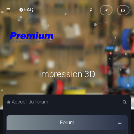
FAQ
Impression 3D
R
Accueil du forum
e
c
Forum
h