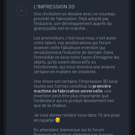
e
L'IMPRESSION 3D
r
Une révolution se dessine avec ce nouveau
c
procédé de fabrication. Déjà adopté par
l’Industrie, son développement auprès du
h
grand public est en marche…
e
Les promoteurs, c'est nous tous, c'est aussi
r
votre talent, vos améliorations qui feront
avancer cette fabuleuse invention qui
révolutionnera l'industrie de demain. Dans
l'immédiat ce sera notre façon d'imaginer les
objets, qu'ils soient décoratifs ou
fonctionnels, qui nous donnera une avance
certaine en matière de créativité.
Une chose est certaine, l'impression 3D sous
toutes ses formes constitue la
première
machine de fabrication universelle
, une
invention peut être plus importante que
l'ordinateur qui ne produit absolument rien
que de la chaleur...
Je vous donne rendez-vous dans 10 ans pour
en reparler
En attendant, bienvenue sur le forum
Premium et surtout, n'hésitez pas à poser