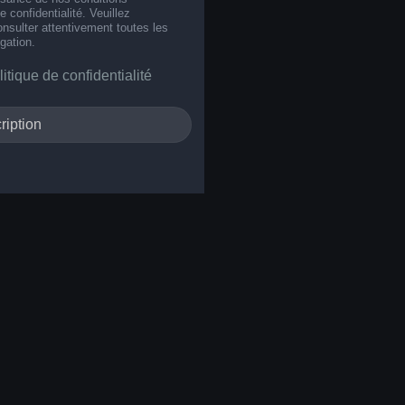
de confidentialité. Veuillez
nsulter attentivement toutes les
gation.
litique de confidentialité
ription