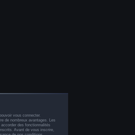
pouvoir vous connecter.
offre de nombreux avantages. Les
 accorder des fonctionnalités
nscrits. Avant de vous inscrire,
ssance de nos conditions