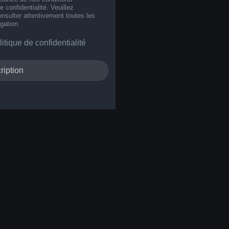
de confidentialité. Veuillez
nsulter attentivement toutes les
gation.
litique de confidentialité
ription