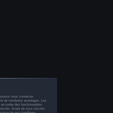
pouvoir vous connecter.
offre de nombreux avantages. Les
 accorder des fonctionnalités
nscrits. Avant de vous inscrire,
ssance de nos conditions