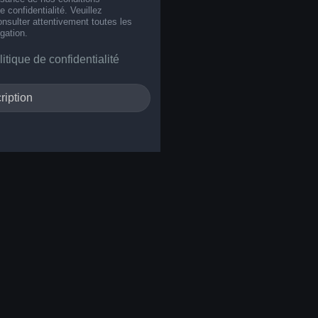
de confidentialité. Veuillez
nsulter attentivement toutes les
gation.
litique de confidentialité
ription