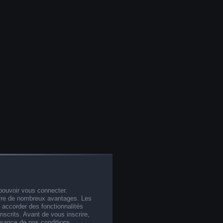
pouvoir vous connecter.
offre de nombreux avantages. Les
 accorder des fonctionnalités
nscrits. Avant de vous inscrire,
ssance de nos conditions