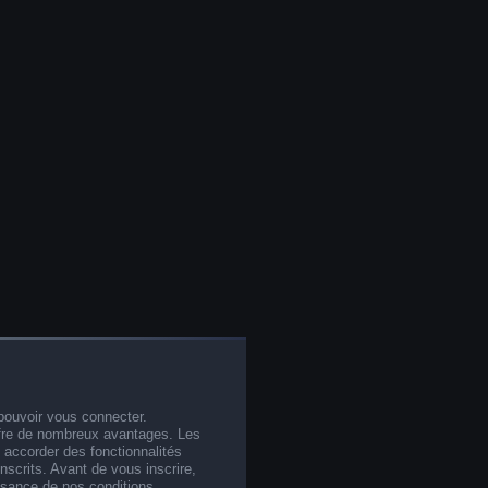
pouvoir vous connecter.
offre de nombreux avantages. Les
 accorder des fonctionnalités
nscrits. Avant de vous inscrire,
ssance de nos conditions