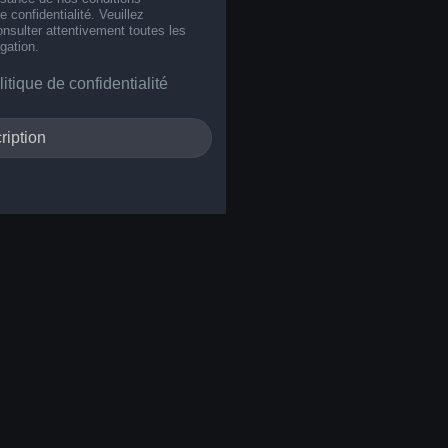
de confidentialité. Veuillez
nsulter attentivement toutes les
gation.
litique de confidentialité
ription